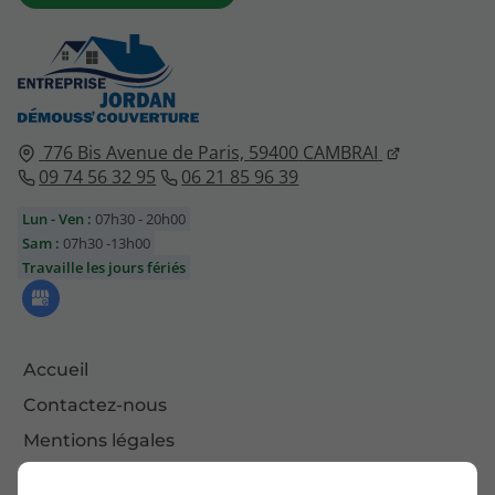
776 Bis Avenue de Paris,
59400
CAMBRAI
09 74 56 32 95
06 21 85 96 39
Lun - Ven :
07h30 - 20h00
Sam :
07h30 -13h00
Travaille les jours fériés
Accueil
Contactez-nous
Mentions légales
Plan du site