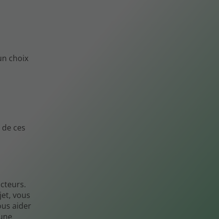
un choix
 de ces
cteurs.
jet, vous
ous aider
'une