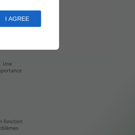
I AGREE
tions
e. Une
importance
n fonction
roblèmes