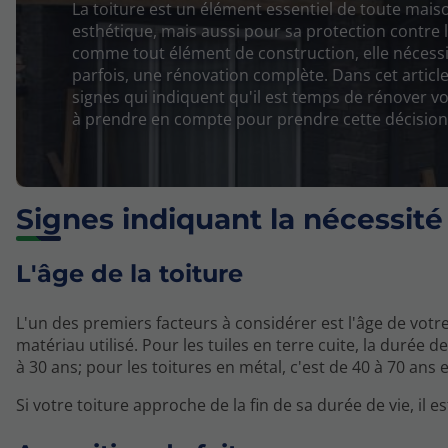
La toiture est un élément essentiel de toute mai
esthétique, mais aussi pour sa protection contre
comme tout élément de construction, elle nécessit
parfois, une rénovation complète. Dans cet articl
signes qui indiquent qu'il est temps de rénover vot
à prendre en compte pour prendre cette décision 
Signes indiquant la nécessité
L'âge de la toiture
L'un des premiers facteurs à considérer est l'âge de votr
matériau utilisé. Pour les tuiles en terre cuite, la durée 
à 30 ans; pour les toitures en métal, c'est de 40 à 70 ans e
Si votre toiture approche de la fin de sa durée de vie, 