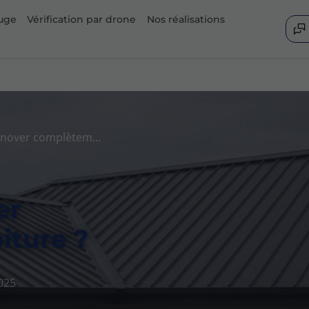
uge
Vérification par drone
Nos réalisations
dwich
iture
on
Quand faut-il rénover complètement sa toiture ?
er
iture ?
2025