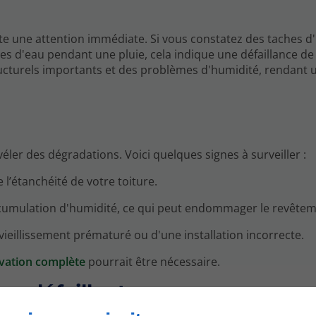
ite une attention immédiate. Si vous constatez des taches d
es d'eau pendant une pluie, cela indique une défaillance de 
cturels importants et des problèmes d'humidité, rendant 
véler des dégradations. Voici quelques signes à surveiller :
l’étanchéité de votre toiture.
ccumulation d'humidité, ce qui peut endommager le revêtem
 vieillissement prématuré ou d'une installation incorrecte.
vation complète
pourrait être nécessaire.
re défaillante