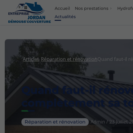
Accueil
Nos prestations
Hydrof
Actualités
Bac acier/Panneau san
Nettoyage/entretien to
Réparation et rénovati
Articles
Réparation et rénovation
Quand faut-il rénov
complètement sa to
Admin / 23 Juillet 
Réparation et rénovation