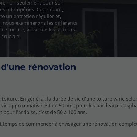
son, non seulement pour son
 les intempéries. Cependant,
e un entretien régulier et,
e, nous examinerons les différents
re toiture, ainsi que les facteurs
cruciale.
 d'une rénovation
e
toiture
. En général, la durée de vie d'une toiture varie selo
de vie approximative est de 50 ans; pour les bardeaux d'aspha
t pour l'ardoise, c'est de 50 à 100 ans.
il est temps de commencer à envisager une rénovation complè