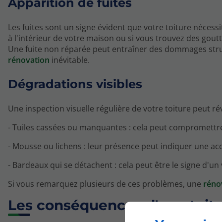
Apparition de fuites
Les fuites sont un signe évident que votre toiture nécess
à l'intérieur de votre maison ou si vous trouvez des goutt
Une fuite non réparée peut entraîner des dommages stru
rénovation
inévitable.
Dégradations visibles
Une inspection visuelle régulière de votre toiture peut ré
- Tuiles cassées ou manquantes : cela peut compromettre 
- Mousse ou lichens : leur présence peut indiquer une a
- Bardeaux qui se détachent : cela peut être le signe d'un
Si vous remarquez plusieurs de ces problèmes, une
réno
Les conséquences d'une toitu